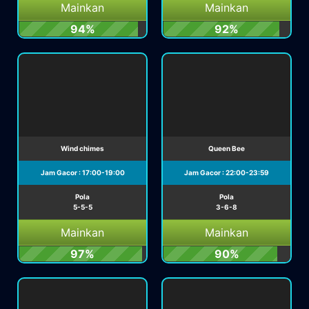
Mainkan
Mainkan
94%
92%
Wind chimes
Queen Bee
Jam Gacor : 17:00-19:00
Jam Gacor : 22:00-23:59
Pola
Pola
5-5-5
3-6-8
Mainkan
Mainkan
97%
90%