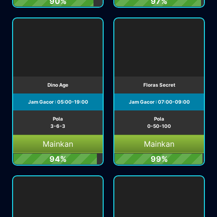
90%
97%
Dino Age
Floras Secret
Jam Gacor : 05:00-19:00
Jam Gacor : 07:00-09:00
Pola
Pola
3-6-3
0-50-100
Mainkan
Mainkan
94%
99%