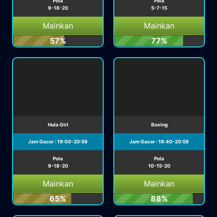
Pola
Pola
9-18-20
5-7-15
Mainkan
Mainkan
57%
77%
Hula Girl
Boxing
Jam Gacor : 19:00-20:59
Jam Gacor : 19:40-20:59
Pola
Pola
9-18-20
10-15-20
Mainkan
Mainkan
65%
88%