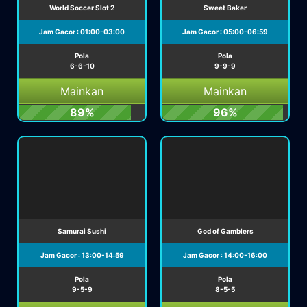
World Soccer Slot 2
Sweet Baker
Jam Gacor : 01:00-03:00
Jam Gacor : 05:00-06:59
Pola
Pola
6-6-10
9-9-9
Mainkan
Mainkan
89%
96%
Samurai Sushi
God of Gamblers
Jam Gacor : 13:00-14:59
Jam Gacor : 14:00-16:00
Pola
Pola
9-5-9
8-5-5