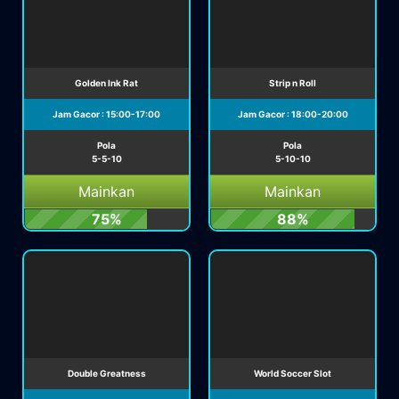
Golden Ink Rat
Strip n Roll
Jam Gacor : 15:00-17:00
Jam Gacor : 18:00-20:00
Pola
Pola
5-5-10
5-10-10
Mainkan
Mainkan
75%
88%
Double Greatness
World Soccer Slot