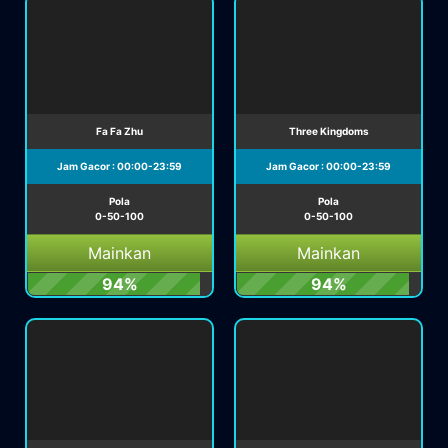
Fa Fa Zhu
Three Kingdoms
Jam Gacor : 00:00-23:59
Jam Gacor : 00:00-23:59
Pola
Pola
0-50-100
0-50-100
Mainkan
Mainkan
94%
94%