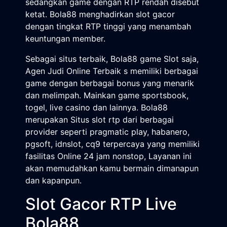
sedangkan game dengan RTP rendah disebut
ketat. Bola88 menghadirkan slot gacor
dengan tingkat RTP tinggi yang menambah
keuntungan member.
Sebagai situs terbaik, Bola88 game Slot saja,
Agen Judi Online Terbaik s memiliki berbagai
game dengan berbagai bonus yang menarik
dan melimpah. Mainkan game sportsbook,
togel, live casino dan lainnya. Bola88
merupakan Situs slot rtp dari berbagai
provider seperti pragmatic play, habanero,
pgsoft, idnslot, cq9 terpercaya yang memiliki
fasilitas Online 24 jam nonstop, Layanan ini
akan memudahkan kamu bermain dimanapun
dan kapanpun.
Slot Gacor RTP Live
Bola88