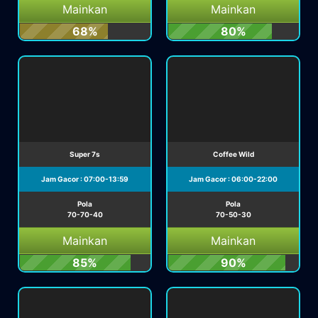
Mainkan
Mainkan
68%
80%
Super 7s
Coffee Wild
Jam Gacor : 07:00-13:59
Jam Gacor : 06:00-22:00
Pola
Pola
70-70-40
70-50-30
Mainkan
Mainkan
85%
90%