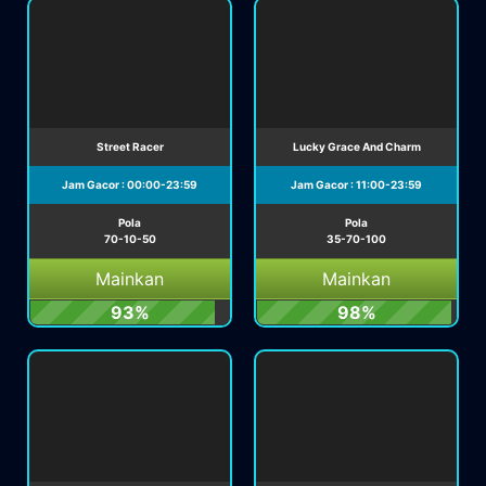
Street Racer
Lucky Grace And Charm
Jam Gacor : 00:00-23:59
Jam Gacor : 11:00-23:59
Pola
Pola
70-10-50
35-70-100
Mainkan
Mainkan
93%
98%