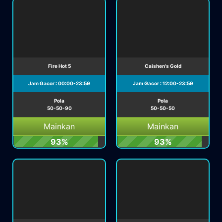
Fire Hot 5
Caishen's Gold
Jam Gacor : 00:00-23:59
Jam Gacor : 12:00-23:59
Pola
Pola
50-50-90
50-50-50
Mainkan
Mainkan
93%
93%