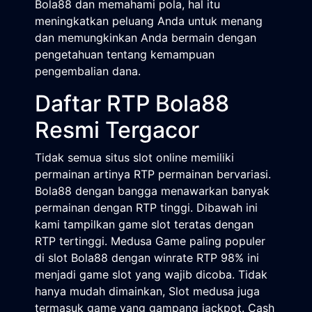
Bola88 dan memahami pola, hal itu
meningkatkan peluang Anda untuk menang
dan memungkinkan Anda bermain dengan
pengetahuan tentang kemampuan
pengembalian dana.
Daftar RTP Bola88
Resmi Tergacor
Tidak semua situs slot online memiliki
permainan artinya RTP permainan bervariasi.
Bola88 dengan bangga menawarkan banyak
permainan dengan RTP tinggi. Dibawah ini
kami tampilkan game slot teratas dengan
RTP tertinggi. Medusa Game paling populer
di slot Bola88 dengan winrate RTP 98% ini
menjadi game slot yang wajib dicoba. Tidak
hanya mudah dimainkan, Slot medusa juga
termasuk game yang gampang jackpot. Cash