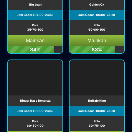
Big Juan
Golden Ox
Jam Gacor : 04:00-23:59
Jam Gacor : 00:00-23:59
Pola
Pola
35-70-100
60-80-100
Mainkan
Mainkan
84%
83%
Bigger Bass Bonanza
Buffalo King
Jam Gacor : 00:00-23:59
Jam Gacor : 00:00-23:59
Pola
Pola
60-80-100
60-75-100