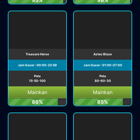
95%
98%
Treasure Horse
Aztec Blaze
Jam Gacor : 00:00-23:59
Jam Gacor : 01:00-07:00
Pola
Pola
15-50-100
80-60-30
Mainkan
Mainkan
86%
85%