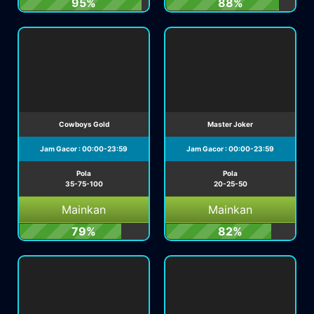
95%
88%
Cowboys Gold
Master Joker
Jam Gacor : 00:00-23:59
Jam Gacor : 00:00-23:59
Pola
Pola
35-75-100
20-25-50
Mainkan
Mainkan
79%
82%