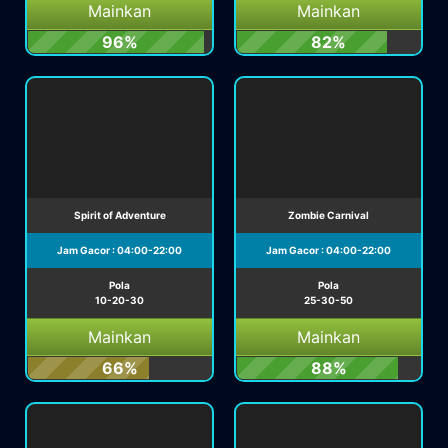
Mainkan
Mainkan
96%
82%
Spirit of Adventure
Zombie Carnival
Jam Gacor : 04:00-22:00
Jam Gacor : 04:00-22:00
Pola
Pola
10-20-30
25-30-50
Mainkan
Mainkan
66%
88%