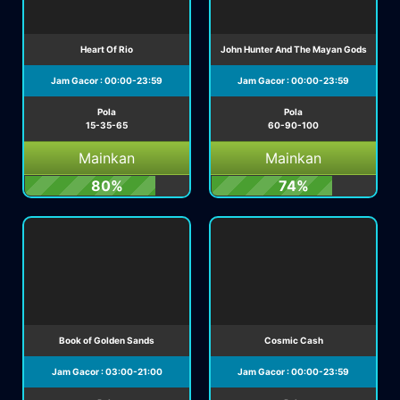
Heart Of Rio
John Hunter And The Mayan Gods
Jam Gacor : 00:00-23:59
Jam Gacor : 00:00-23:59
Pola
Pola
15-35-65
60-90-100
Mainkan
Mainkan
80%
74%
Book of Golden Sands
Cosmic Cash
Jam Gacor : 03:00-21:00
Jam Gacor : 00:00-23:59