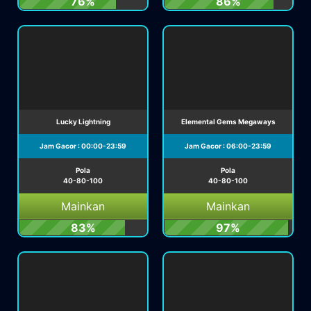
76%
86%
Lucky Lightning
Elemental Gems Megaways
Jam Gacor : 00:00-23:59
Jam Gacor : 06:00-23:59
Pola
Pola
40-80-100
40-80-100
Mainkan
Mainkan
83%
97%