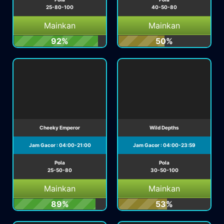
25-80-100
40-50-80
Mainkan
Mainkan
92%
50%
Cheeky Emperor
Wild Depths
Jam Gacor : 04:00-21:00
Jam Gacor : 04:00-23:59
Pola
Pola
25-50-80
30-50-100
Mainkan
Mainkan
89%
53%