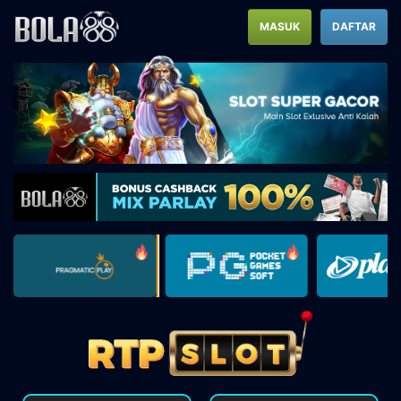
MASUK
DAFTAR