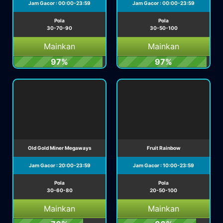
Jam Gacor : 00:00-23:59
Jam Gacor : 00:00-23:59
Pola
Pola
30-70-90
30-50-100
Mainkan
Mainkan
97%
97%
Old Gold Miner Megaways
Fruit Rainbow
Jam Gacor : 20:00-23:59
Jam Gacor : 10:00-23:59
Pola
Pola
30-60-80
20-50-100
Mainkan
Mainkan