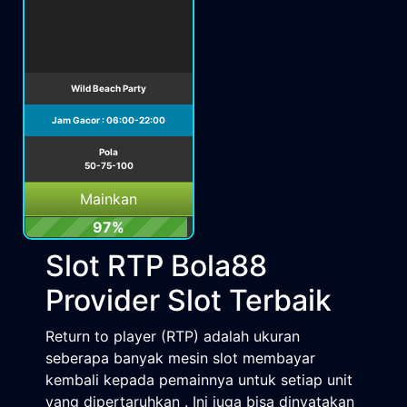
Wild Beach Party
Jam Gacor : 06:00-22:00
Pola
50-75-100
Mainkan
97%
Slot RTP Bola88
Provider Slot Terbaik
Return to player (RTP) adalah ukuran
seberapa banyak mesin slot membayar
kembali kepada pemainnya untuk setiap unit
yang dipertaruhkan . Ini juga bisa dinyatakan