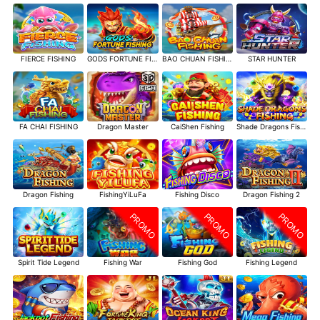
FIERCE FISHING
GODS FORTUNE FISHING
BAO CHUAN FISHING
STAR HUNTER
FA CHAI FISHING
Dragon Master
CaiShen Fishing
Shade Dragons Fishing
Dragon Fishing
FishingYiLuFa
Fishing Disco
Dragon Fishing 2
PROMO
PROMO
PROMO
Spirit Tide Legend
Fishing War
Fishing God
Fishing Legend