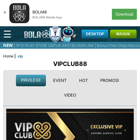
×
BOLA88
Download
BOLA88 Mobile App
☰
DESKTOP
MASUK
NEW :
 DI PLAY STORE UNTUK ANTI BLOKIR LINK | Bonus Free Chips Baccarat Live Prox
Home
vip
VIPCLUB88
PRIVILEGE
EVENT
HOT
PROMOSI
VIDEO