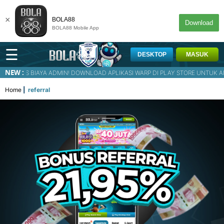
×
BOLA88
Download
BOLA88 Mobile App
☰
DESKTOP
MASUK
NEW :
TIS BIAYA ADMIN! DOWNLOAD APLIKASI WARP DI PLAY STORE UNTUK ANTI BLOKIR LIN
Home
referral