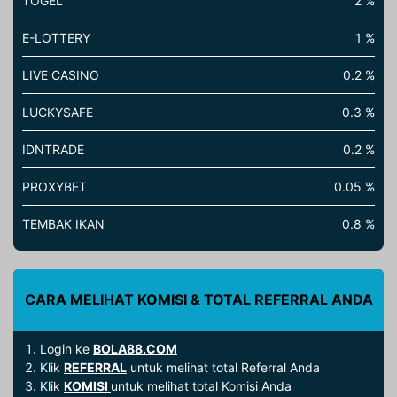
TOGEL
2 %
E-LOTTERY
1 %
LIVE CASINO
0.2 %
LUCKYSAFE
0.3 %
IDNTRADE
0.2 %
PROXYBET
0.05 %
TEMBAK IKAN
0.8 %
CARA MELIHAT KOMISI & TOTAL REFERRAL ANDA
Login ke
BOLA88.COM
Klik
REFERRAL
untuk melihat total Referral Anda
Klik
KOMISI
untuk melihat total Komisi Anda