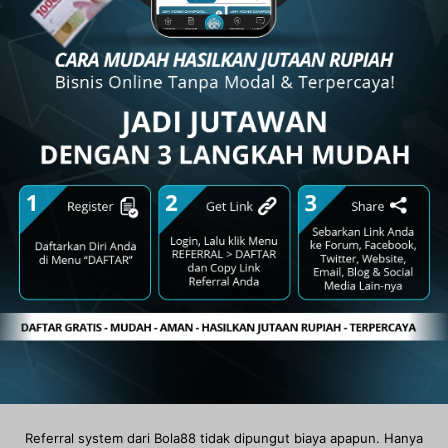
Referral system dari Bola88 tidak dipungut biaya apapun. Hanya